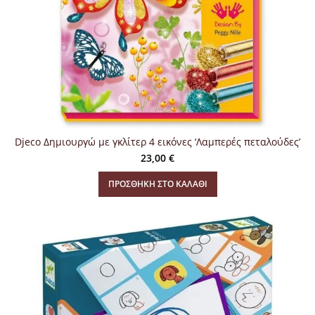
Djeco Δημιουργώ με γκλίτερ 4 εικόνες ‘Λαμπερές πεταλούδες’
23,00
€
ΠΡΟΣΘΉΚΗ ΣΤΟ ΚΑΛΆΘΙ