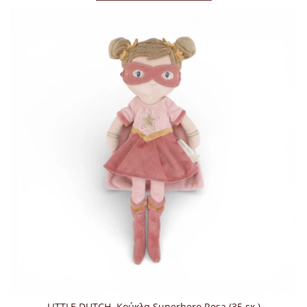
LITTLE DUTCH. Κούκλα Superhero Rosa (35 εκ.)