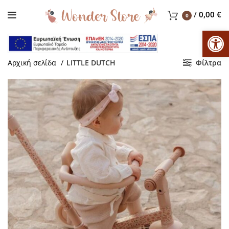
/
0,00
€
0
Αν
Αρχική σελίδα
LITTLE DUTCH
Φίλτρα