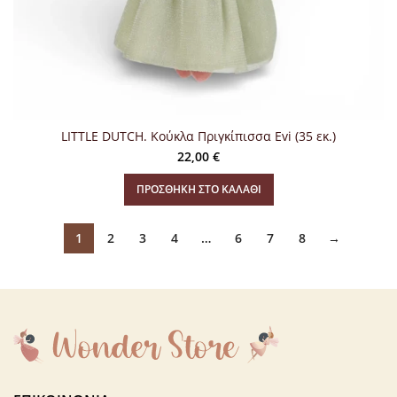
LITTLE DUTCH. Κούκλα Πριγκίπισσα Evi (35 εκ.)
22,00
€
ΠΡΟΣΘΉΚΗ ΣΤΟ ΚΑΛΆΘΙ
1
2
3
4
…
6
7
8
→