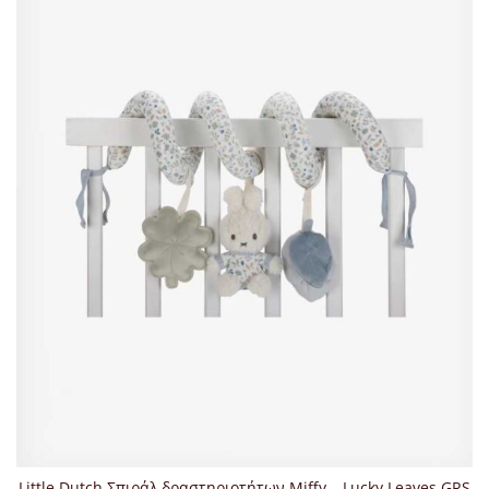
Little Dutch Σπιράλ δραστηριοτήτων Miffy – Lucky Leaves GRS