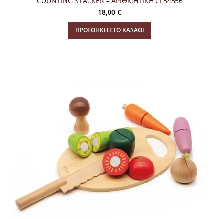
COUNTING STACKER – ΑΡΙΘΜΗΤΙΚΗ CL54556
18,00
€
ΠΡΟΣΘΉΚΗ ΣΤΟ ΚΑΛΆΘΙ