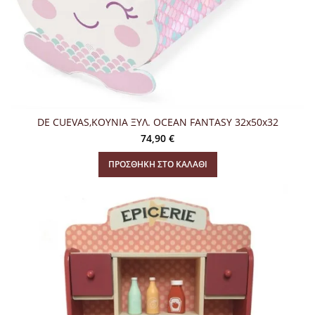
DE CUEVAS,ΚΟΥΝΙΑ ΞΥΛ. OCEAN FANTASY 32x50x32
74,90
€
ΠΡΟΣΘΉΚΗ ΣΤΟ ΚΑΛΆΘΙ