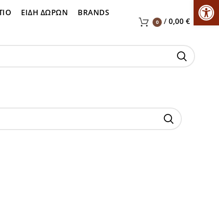
Αν
ΤΙΟ
ΕΙΔΗ ΔΩΡΩΝ
BRANDS
/
0,00
€
0