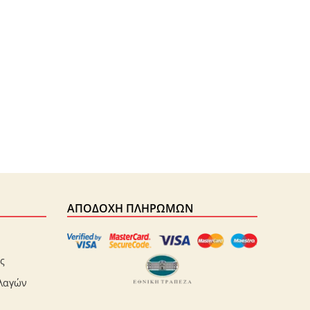
ΑΠΟΔΟΧΉ ΠΛΗΡΩΜΏΝ
ς
λλαγών