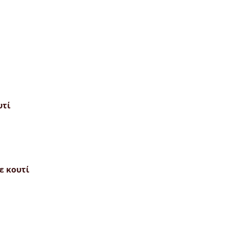
υτί
ε κουτί