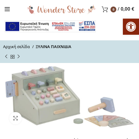
/
0,00
€
0
Αν
Αρχική σελίδα
ΞΥΛΙΝΑ ΠΑΙΧΝΙΔΙΑ
Μεγέθυνση