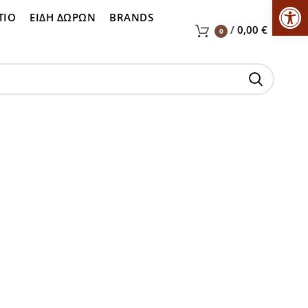
Αν
ΤΙΟ
ΕΙΔΗ ΔΩΡΩΝ
BRANDS
/
0,00
€
0