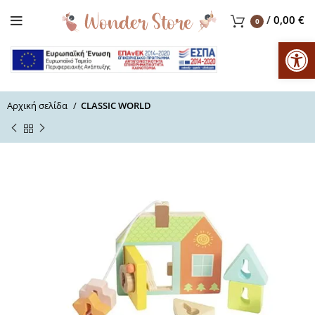
/
0,00
€
0
Αν
Αρχική σελίδα
CLASSIC WORLD